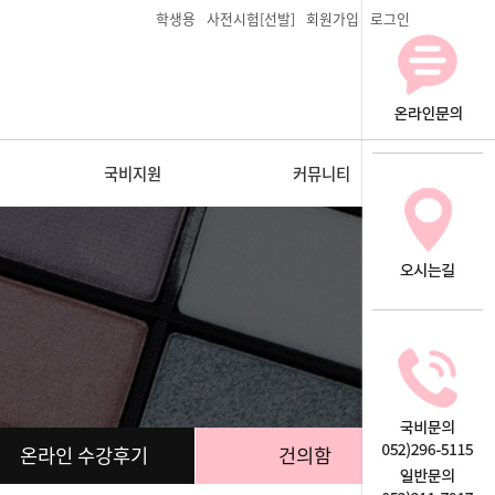
학생용
사전시험[선발]
회원가입
로그인
국비지원
커뮤니티
온라인 수강후기
건의함