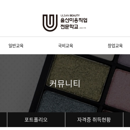
일반교육
국비교육
창업교육
커뮤니티
포트폴리오
자격증 취득현황