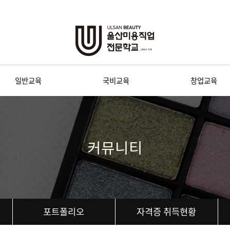
일반교육
국비교육
창업교육
커뮤니티
포트폴리오
자격증 취득현황