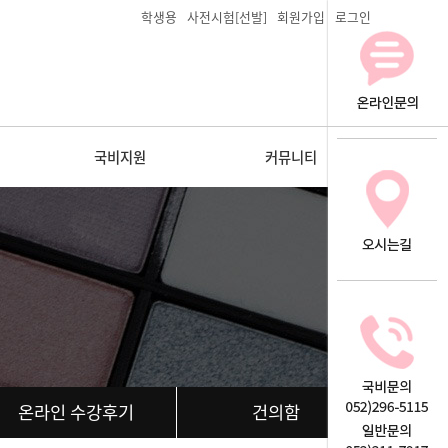
학생용
사전시험[선발]
회원가입
로그인
국비지원
커뮤니티
온라인 수강후기
건의함