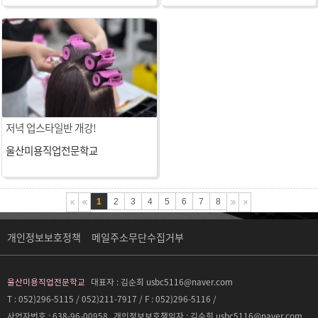
저녁 업스타일반 개강!
울산미용직업전문학교
1
2
3
4
5
6
7
8
개인정보보호정책
메일주소무단수집거부
울산미용직업전문학교
대표자 :
김순희 usbc5116@naver.com
T : 052)296-5115 / 052)211-7917 / F : 052)296-5116 /
사업자번호 :
638-96-00958
개인정보보호책임자 :
김순희 usbc5116@naver.com