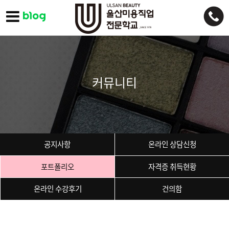
커뮤니티
공지사항
온라인 상담신청
포트폴리오
자격증 취득현황
온라인 수강후기
건의함