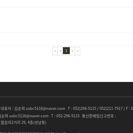
1
대표자 :
김순희 usbc5116@naver.com
T : 052)296-5115 / 052)211-7917 / F : 
순희 usbc5116@naver.com
T :
052-296-5115
통신판매업신고번호 :
 젊음의2거리 29, 4층(성남동)