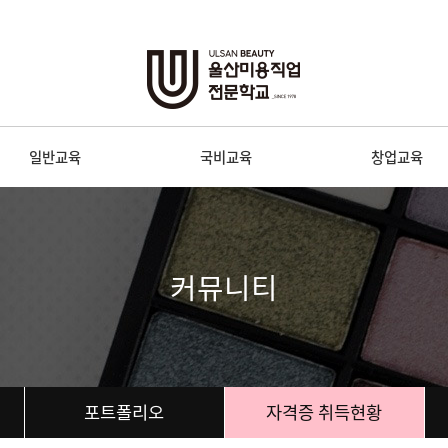
일반교육
국비교육
창업교육
커뮤니티
포트폴리오
자격증 취득현황