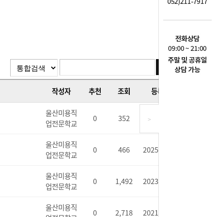
작성자
추천
조회
등록일
울산미용직
0
352
2026.02.25
>
업전문학교
울산미용직
0
466
2025.10.14
업전문학교
울산미용직
0
1,492
2023.01.10
업전문학교
울산미용직
0
2,718
2021.11.25