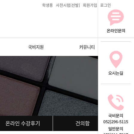
학생용
사전시험[선발]
회원가입
로그인
국비지원
커뮤니티
온라인 수강후기
건의함