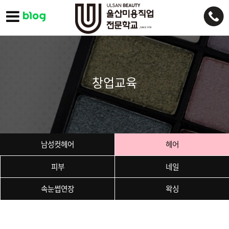
창업교육
남성컷헤어
헤어
피부
네일
속눈썹연장
왁싱