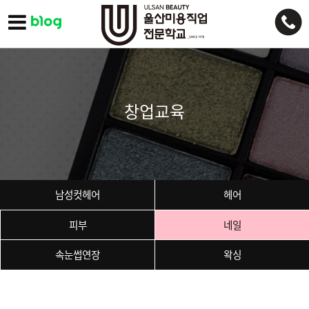
창업교육
남성컷헤어
헤어
피부
네일
속눈썹연장
왁싱