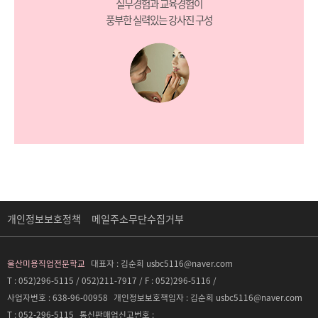
실무경험과 교육경험이
풍부한 실력있는 강사진 구성
개인정보보호정책
메일주소무단수집거부
울산미용직업전문학교
대표자 :
김순희 usbc5116@naver.com
T : 052)296-5115 / 052)211-7917 / F : 052)296-5116 /
사업자번호 :
638-96-00958
개인정보보호책임자 :
김순희 usbc5116@naver.com
T :
052-296-5115
통신판매업신고번호 :