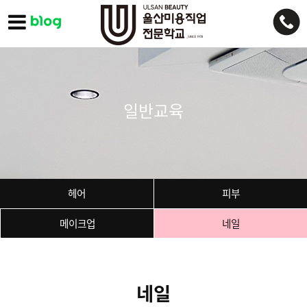
일반교육
헤어
피부
메이크업
네일
네일