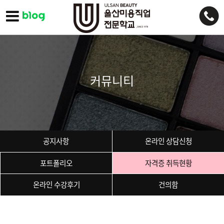
커뮤니티
공지사항
온라인 상담신청
포트폴리오
자격증 취득현황
온라인 수강후기
건의함