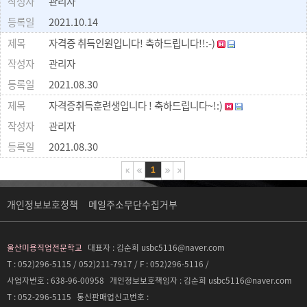
관리자
2021.10.14
자격증 취득인원입니다! 축하드립니다!!:-)
관리자
2021.08.30
자격증취득훈련생입니다 ! 축하드립니다~!:)
관리자
2021.08.30
1
개인정보보호정책
메일주소무단수집거부
울산미용직업전문학교
대표자 :
김순희 usbc5116@naver.com
T : 052)296-5115 / 052)211-7917 / F : 052)296-5116 /
사업자번호 :
638-96-00958
개인정보보호책임자 :
김순희 usbc5116@naver.com
T :
052-296-5115
통신판매업신고번호 :