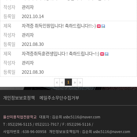
관리자
2021.10.14
자격증 취득인원입니다! 축하드립니다!!:-)
관리자
2021.08.30
자격증취득훈련생입니다 ! 축하드립니다~!:)
관리자
2021.08.30
1
개인정보보호정책
메일주소무단수집거부
울산미용직업전문학교
대표자 :
김순희 usbc5116@naver.com
T : 052)296-5115 / 052)211-7917 / F : 052)296-5116 /
사업자번호 :
638-96-00958
개인정보보호책임자 :
김순희 usbc5116@naver.com