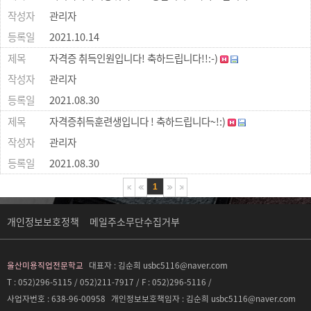
관리자
2021.10.14
자격증 취득인원입니다! 축하드립니다!!:-)
관리자
2021.08.30
자격증취득훈련생입니다 ! 축하드립니다~!:)
관리자
2021.08.30
1
개인정보보호정책
메일주소무단수집거부
울산미용직업전문학교
대표자 :
김순희 usbc5116@naver.com
T : 052)296-5115 / 052)211-7917 / F : 052)296-5116 /
사업자번호 :
638-96-00958
개인정보보호책임자 :
김순희 usbc5116@naver.com