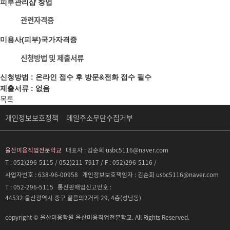
피부관리샵 창업
관련자격증
미용사(피부)국가자격증
신청방법 및 제출서류
신청방법 : 온라인 접수 후 방문&전화 접수 필수
제출서류 : 없음
목록
개인정보보호정책
메일주소무단수집거부
울산미용직업전문학교
대표자 :
김순희 usbc5116@naver.com
T : 052)296-5115 / 052)211-7917 / F : 052)296-5116 /
사업자번호 :
638-96-00958
개인정보보호책임자 :
김순희 usbc5116@naver.com
T :
052-296-5115
통신판매업신고번호 :
44532 울산광역시 중구 젊음의2거리 29, 4층(성남동)
copyright © 울산미용학원 울산미용직업전문학교. All Rights Reserved.