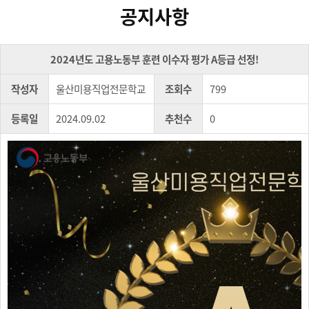
공지사항
2024년도 고용노동부 훈련 이수자 평가 A등급 선정!
작성자
울산미용직업전문학교
조회수
799
등록일
2024.09.02
추천수
0