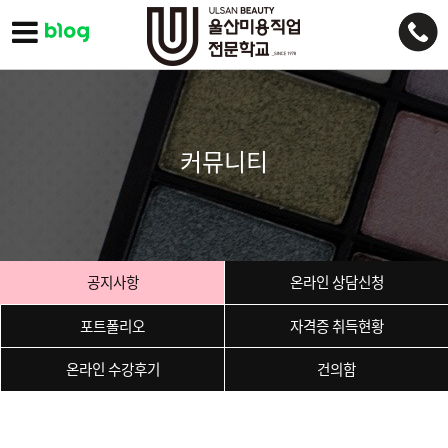
커뮤니티
공지사항
온라인 상담신청
포트폴리오
자격증 취득현황
온라인 수강후기
건의함